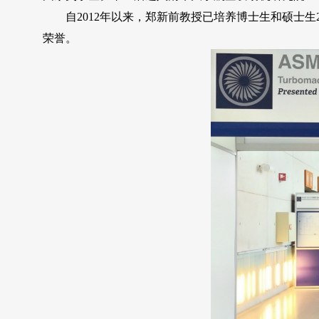
自2012年以来，郑新前教授已培养博士生和硕士
荣誉。